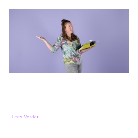
Waarom tags gebruiken in
ActiveCampaign?
Lees Verder….