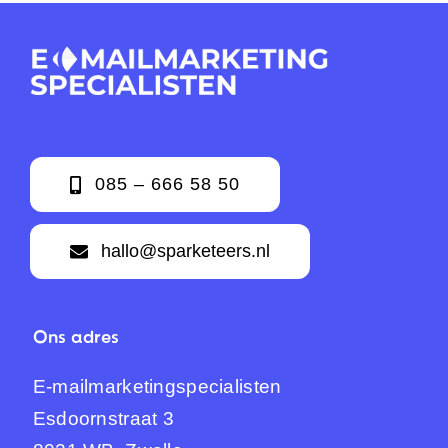
085 – 666 58 50
hallo@sparketeers.nl
Ons adres
E-mailmarketingspecialisten
Esdoornstraat 3