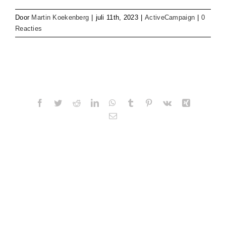
Door
Martin Koekenberg
|
juli 11th, 2023
|
ActiveCampaign
|
0
Reacties
Share This Story, Choose Your Platform!
Facebook
Twitter
Reddit
LinkedIn
WhatsApp
Tumblr
Pinterest
Vk
Xing
E-
mail