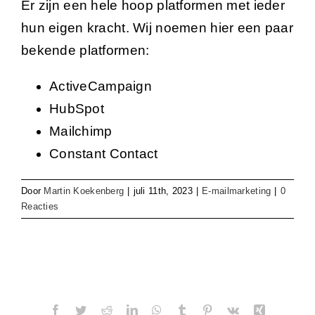
Er zijn een hele hoop platformen met ieder
hun eigen kracht. Wij noemen hier een paar
bekende platformen:
ActiveCampaign
HubSpot
Mailchimp
Constant Contact
Door
Martin Koekenberg
|
juli 11th, 2023
|
E-mailmarketing
|
0
Reacties
Share This Story, Choose Your Platform!
Facebook
Twitter
Reddit
LinkedIn
WhatsApp
Tumblr
Pinterest
Vk
Xing